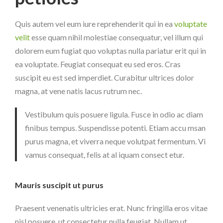
Quis autem vel eum iure reprehenderit qui in ea
voluptate
velit
esse quam nihil molestiae consequatur, vel illum qui
dolorem eum fugiat quo voluptas nulla pariatur erit qui in
ea voluptate. Feugiat consequat eu sed eros. Cras
suscipit eu est sed imperdiet. Curabitur ultrices dolor
magna, at vene natis lacus rutrum nec.
Vestibulum quis posuere ligula. Fusce in odio ac diam
finibus tempus. Suspendisse potenti. Etiam accu msan
purus magna, et viverra neque volutpat fermentum. Vi
vamus consequat, felis at al iquam consect etur.
Mauris suscipit ut purus
Praesent venenatis ultricies erat. Nunc fringilla eros vitae
nisl posuere, ut consectetur nulla feugiat. Nullam ut